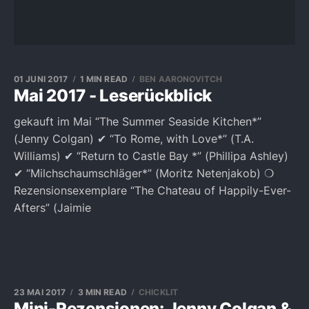
01 JUNI 2017
1 MIN READ
BEN AARONOVITCH
Mai 2017 - Leserückblick
gekauft im Mai “The Summer Seaside Kitchen*”
(Jenny Colgan) ✔︎ “To Rome, with Love*” (T.A.
Williams) ✔︎ “Return to Castle Bay *” (Phillipa Ashley)
✔︎ “Milchschaumschläger*” (Moritz Netenjakob) ❍
Rezensionsexemplare “The Chateau of Happily-Ever-
Afters” (Jaimie
23 MAI 2017
3 MIN READ
CHICKLIT
Mini-Rezensionen: Jenny Colgan &