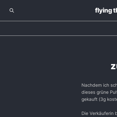
flying 
z
Nachdem ich scho
dieses grüne Pul
gekauft (3g kost
Die Verkäuferin 