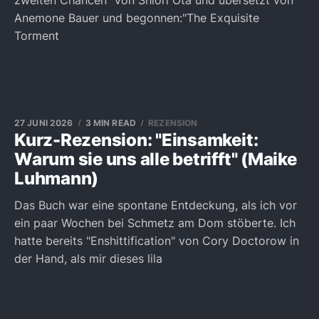
zweiten Chancen" von Shiori Ota und übersetzt von
Anemone Bauer und begonnen:"The Exquisite
Torment
27 JUNI 2026
3 MIN READ
REZENSION
Kurz-Rezension: "Einsamkeit:
Warum sie uns alle betrifft" (Maike
Luhmann)
Das Buch war eine spontane Entdeckung, als ich vor
ein paar Wochen bei Schmetz am Dom stöberte. Ich
hatte bereits "Enshittification" von Cory Doctorow in
der Hand, als mir dieses lila