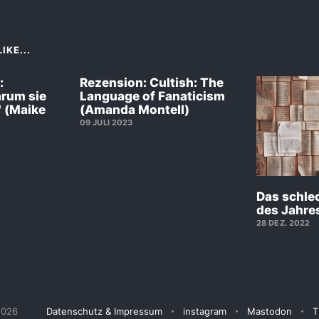
IKE...
:
Rezension: Cultish: The
arum sie
Language of Fanaticism
" (Maike
(Amanda Montell)
09 JULI 2023
Das schle
des Jahres
28 DEZ. 2022
2026
Datenschutz & Impressum
instagram
Mastodon
T