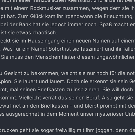
, lebt in einer französischen Kleinstadt und arbeitet bei
sie mit einem Rockmusiker zusammen, wegen dem sie ih
gt hat. Zum Glück kam ihr irgendwann die Erleuchtung,
b bei der Bank hat sie jedoch immer noch. Spaß macht er 
ist sie etwas chaotisch.
eckt sie im Hauseingang einen neuen Namen auf einem 
. Was für ein Name! Sofort ist sie fasziniert und ihr fall
. Sie muss den Menschen hinter diesem ungewöhnlich
u Gesicht zu bekommen, weicht sie nur noch für die n
on. Sie lauert und lauert. Doch nie erkennt sie sein Ges
mt, mal seinen Briefkasten zu inspizieren. Sie will doch
kommt. Vielleicht verrät das seinen Beruf. Also geht sie 
waffnet an den Briefkasten – und bleibt prompt mit de
 dass ausgerechnet in dem Moment unser mysteriöser Un
rucken geht sie sogar freiwillig mit ihm joggen, denn da