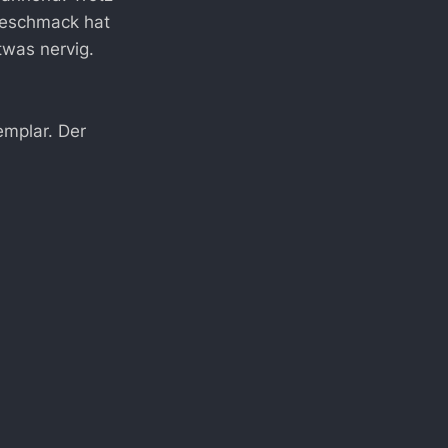
 Geschmack hat
twas nervig.
mplar. Der