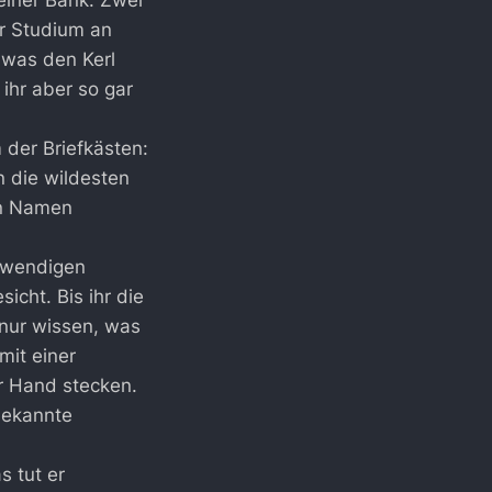
 einer Bank. Zwei
r Studium an
 was den Kerl
ihr aber so gar
der Briefkästen:
en die wildesten
en Namen
otwendigen
icht. Bis ihr die
 nur wissen, was
mit einer
r Hand stecken.
bekannte
s tut er