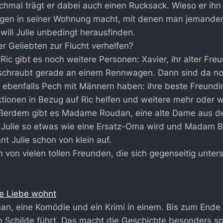
hmal trägt er dabei auch einen Rucksack. Wieso er ihn
gen in seiner Wohnung macht, mit denen man jemand
will Julie unbedingt herausfinden.
er Geliebten zur Flucht verhelfen?
Ric gibt es noch weitere Personen: Xavier, ihr alter Fre
 schraubt gerade an einem Rennwagen. Dann sind da no
 ebenfalls Pech mit Männern haben: ihre beste Freund
Aktionen in Bezug auf Ric helfen und weitere mehr oder 
ßerdem gibt es Madame Roudan, eine alte Dame aus d
r Julie so etwas wie eine Ersatz-Oma wird und Madam B
nt Julie schon von klein auf.
n von vielen tollen Freunden, die sich gegenseitig unter
ie Liebe wohnt
man, eine Komödie und ein Krimi in einem. Bis zum Ende
 Schilde führt. Das macht die Geschichte besonders s