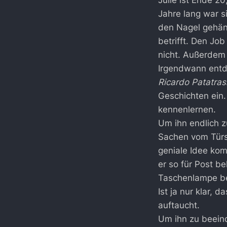
Julie ist Ende 20
Jahre lang war 
den Nagel gehän
betrifft. Den Jo
nicht. Außerdem 
Irgendwann entd
Ricardo Patatras
Geschichten ein
kennenlernen.
Um ihn endlich z
Sachen vom Türspi
geniale Idee kom
er so für Post be
Taschenlampe be
Ist ja nur klar,
auftaucht.
Um ihn zu beeind