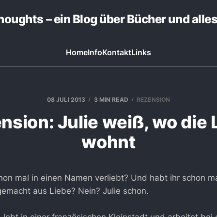
thoughts – ein Blog über Bücher und alle
Home
Info
Kontakt
Links
08 JULI 2013
3 MIN READ
REZENSION
nsion: Julie weiß, wo die 
wohnt
hon mal in einen Namen verliebt? Und habt ihr schon mal
gemacht aus Liebe? Nein? Julie schon.