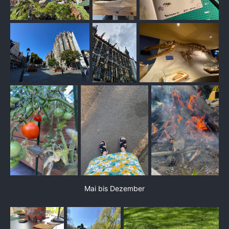
Cultish: The Language of Fanaticism
Ravelry
Monatsrückblick Januar
Monatsrückblick Februar
Monatsrückblick März
Monatsrückblick April
Monatsrückblick Mai
Mai bis Dezember
The StoryGraph