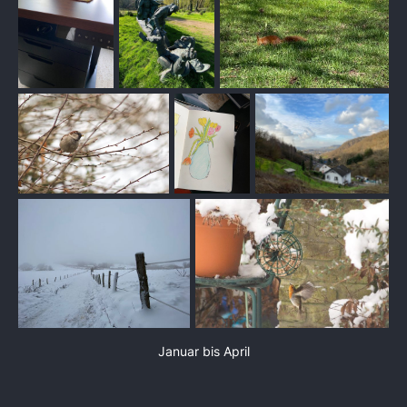
Bücherwurm trifft Nadelkünstler: Kreative Ideen 
für Leseratten
Bulletjournal
Hobonichi 
Weeks
Januar bis April