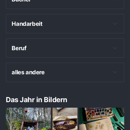
Handarbeit
meine erste Mütze 
gestrickt
Patchwork-Tasche genäht
Beruf
Days at the 
Morisaki Bookshop
Maschenmarkierer aus Schrumpffolie
alles andere
Das Jahr in Bildern
The Very Secret Society of Irregular Witches